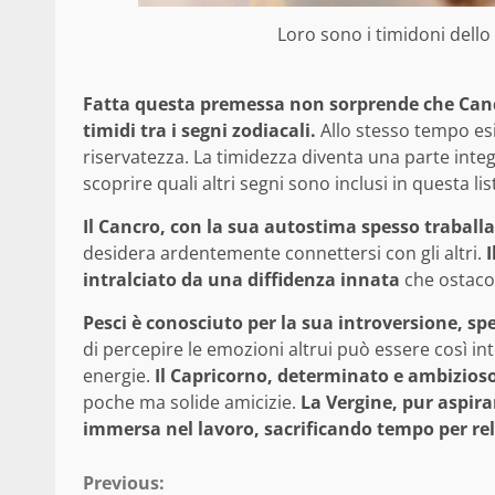
Loro sono i timidoni dell
Fatta questa premessa non sorprende che Cancr
timidi tra i segni zodiacali.
Allo stesso tempo esi
riservatezza. La timidezza diventa una parte integr
scoprire quali altri segni sono inclusi in questa lis
Il Cancro, con la sua autostima spesso traball
desidera ardentemente connettersi con gli altri.
I
intralciato da una diffidenza innata
che ostacol
Pesci è conosciuto per la sua introversione, s
di percepire le emozioni altrui può essere così int
energie.
Il Capricorno, determinato e ambizioso
poche ma solide amicizie.
La Vergine, pur aspira
immersa nel lavoro, sacrificando tempo per re
Continue
Previous: