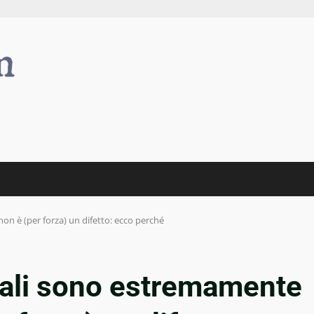
on è (per forza) un difetto: ecco perché
cali sono estremamente