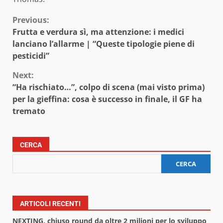
Continue
Previous:
Frutta e verdura sì, ma attenzione: i medici
Reading
lanciano l’allarme | “Queste tipologie piene di
pesticidi”
Next:
“Ha rischiato…”, colpo di scena (mai visto prima)
per la gieffina: cosa è successo in finale, il GF ha
tremato
CERCA
CERCA
ARTICOLI RECENTI
NEXTING, chiuso round da oltre 2 milioni per lo sviluppo