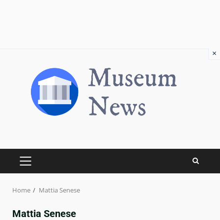
×
Skip
to
content
PRIMARY
MENU
Home
Mattia Senese
Mattia Senese